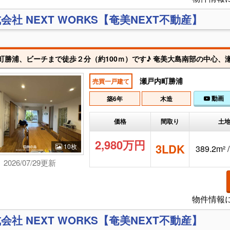
会社 NEXT WORKS【奄美NEXT不動産】
瀬戸内町勝浦
売買一戸建て
動画
築6年
木造
価格
間取り
土
2,980万円
3LDK
10枚
389.2m² 
2026/07/29更新
物件情報
会社 NEXT WORKS【奄美NEXT不動産】