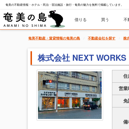
奄美の不動産情報・ホテル・民泊・宿泊施設・旅行・奄美の魅力を無料で掲載しています。
借りる
買う
不
奄美不動産・賃貸情報の奄美の島
不動産会社を探す
株式
株式会社 NEXT WORK
住
営業
免
備