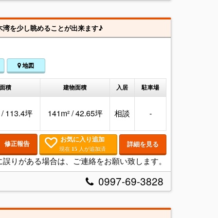
尾木湾を少し眺めることが出来ます♪
地図
面積
建物面積
入居
駐車場
 / 113.4坪
141m² / 42.65坪
相談
-
お気に入り追加
修正報告
詳細を見る
現在
人が追加済
15
に誤りがある場合は、ご連絡をお願い致します。
0997-69-3828