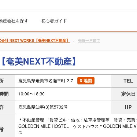
動産会社を探す
初心者ガイド
会社 NEXT WORKS【奄美NEXT不動産】
売買一戸建て
S【奄美NEXT不動産】
所
TEL
鹿児島県奄美市名瀬幸町 2-7
地図
時間
定休日
10:00〜18:30
許
HP
鹿児島県知事(3)第5792号
＊不動産管理 :賃貸ビル・借地・駐車場管理等 賃貸・売買
GOLEDEN MILE HOSTEL ゲストハウス＊GOLDEN M
考
ス