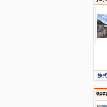
オーナ
株式
県病院