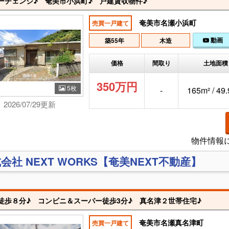
ーチェンジ♪ 奄美市小浜町♪ 戸建賃収物件♪
奄美市名瀬小浜町
売買一戸建て
動画
築55年
木造
価格
間取り
土地面積
350万円
5枚
-
165m² / 49
2026/07/29更新
物件情報
会社 NEXT WORKS【奄美NEXT不動産】
徒歩８分♪ コンビニ＆スーパー徒歩3分♪ 真名津２世帯住宅♪
奄美市名瀬真名津町
売買一戸建て