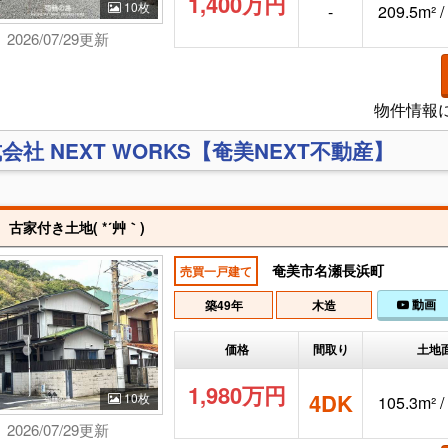
1,400万円
10枚
-
209.5m² 
2026/07/29更新
物件情報
会社 NEXT WORKS【奄美NEXT不動産】
古家付き土地( *´艸｀)
奄美市名瀬長浜町
売買一戸建て
動画
築49年
木造
価格
間取り
土地
1,980万円
4DK
10枚
105.3m² 
2026/07/29更新