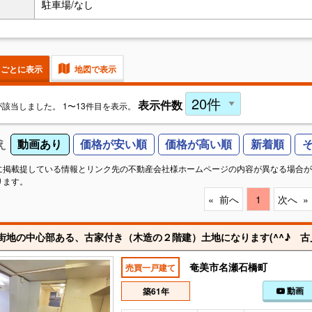
駐車場/なし
 ごとに表示
地図で表示
表示件数
が該当しました。 1〜13件目を表示。
え
動画あり
価格が安い順
価格が高い順
新着順
に掲載提している情報とリンク先の不動産会社様ホームページの内容が異なる場合が
ります。
前へ
1
次へ
奄美市名瀬石橋町
売買一戸建て
動画
築61年