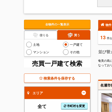
全物件の一覧表示
物件
借りる
買う
13
件
土地
一戸建て
並び替
マンション
その他
奄美の島
売買一戸建て検索
なってお
検索条件を保存する
エリア
全て
市町村を変更