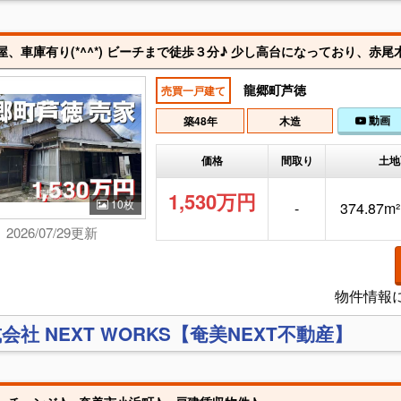
屋、車庫有り(*^^*) ビーチまで徒歩３分♪ 少し高台になっており、赤
龍郷町芦徳
売買一戸建て
動画
築48年
木造
価格
間取り
土地
1,530万円
10枚
-
374.87m²
2026/07/29更新
物件情報
会社 NEXT WORKS【奄美NEXT不動産】