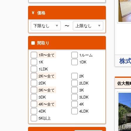
価格
〜
間取り
1R〜全て
1ルーム
株式
1K
1DK
1LDK
2K〜全て
2K
佐大熊
2DK
2LDK
3K〜全て
3K
3DK
3LDK
4K〜全て
4K
4DK
4LDK
5K以上