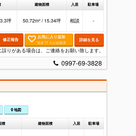
積
建物面積
入居
駐車場
13.3坪
50.72m² / 15.34坪
相談
-
お気に入り追加
修正報告
詳細を見る
現在
人が追加済
77
に誤りがある場合は、ご連絡をお願い致します。
0997-69-3828
地図
面積
建物面積
入居
駐車場