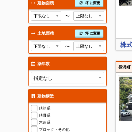
建物面積
坪 に変更
〜
土地面積
坪 に変更
株式
〜
築年数
長浜町 
建物構造
鉄筋系
鉄骨系
木造系
ブロック・その他