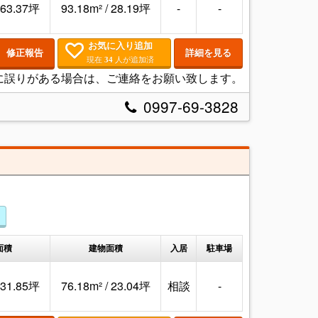
/ 63.37坪
93.18m² / 28.19坪
-
-
お気に入り追加
修正報告
詳細を見る
現在
人が追加済
34
に誤りがある場合は、ご連絡をお願い致します。
0997-69-3828
面積
建物面積
入居
駐車場
/ 31.85坪
76.18m² / 23.04坪
相談
-