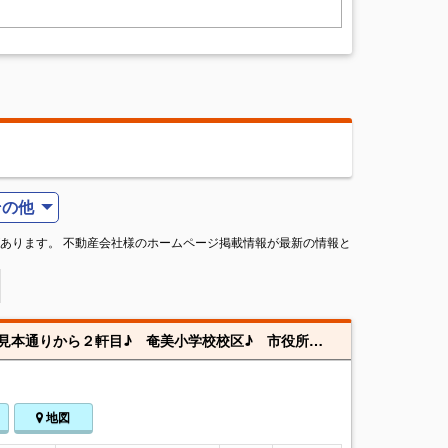
その他
あります。 不動産会社様のホームページ掲載情報が最新の情報と
名瀬市街地の中心部ある、古家付き（木造の２階建）土地になります(^^♪ 古見本通りから２軒目♪ 奄美小学校校区♪ 市役所、各種銀行、商店街、徒歩圏内。
地図