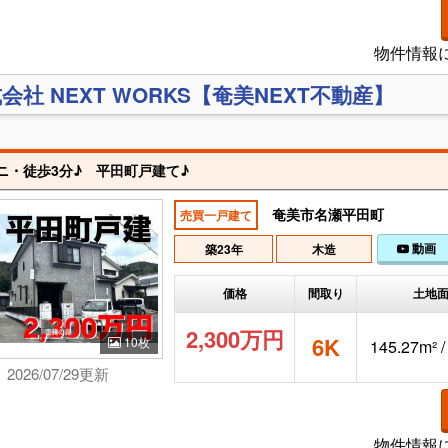
物件情報
会社 NEXT WORKS【奄美NEXT不動産】
ニ・徒歩3分♪ 平田町戸建て♪
奄美市名瀬平田町
売買一戸建て
動画
築23年
木造
価格
間取り
土地
2,300万円
6K
10枚
145.27m² 
2026/07/29更新
物件情報