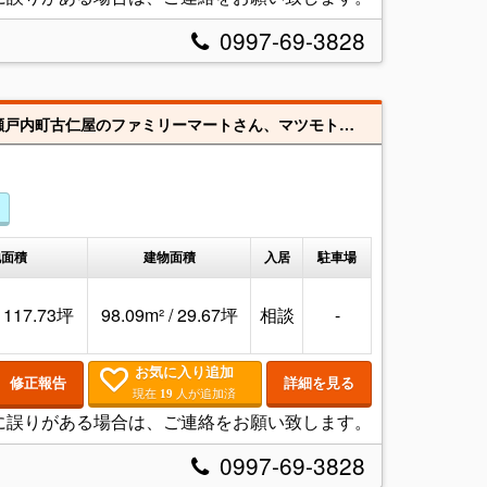
0997-69-3828
瀬戸内町勝浦、ビーチまで徒歩２分（約100ｍ）です♪ 奄美大島南部の中心、瀬戸内町古仁屋のファミリーマートさん、マツモトキヨシさん、スーパーＡコープさんまで、車で８分♪
地面積
建物面積
入居
駐車場
/ 117.73坪
98.09m² / 29.67坪
相談
-
お気に入り追加
修正報告
詳細を見る
現在
人が追加済
19
に誤りがある場合は、ご連絡をお願い致します。
0997-69-3828