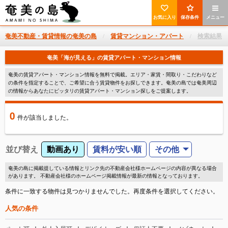
お気に入り
保存条件
メニュー
奄美不動産・賃貸情報の奄美の島
賃貸マンション・アパート
検索結果
奄美「海が見える」の賃貸アパート・マンション情報
奄美の賃貸アパート・マンション情報を無料で掲載。エリア・家賃・間取り・こだわりなど
の条件を指定することで、ご希望に合う賃貸物件をお探しできます。奄美の島では奄美周辺
の情報からあなたにピッタリの賃貸アパート・マンション探しをご提案します。
0
件
が該当しました。
並び替え
動画あり
賃料が安い順
その他
奄美の島に掲載提している情報とリンク先の不動産会社様ホームページの内容が異なる場合
があります。 不動産会社様のホームページ掲載情報が最新の情報となっております。
条件に一致する物件は見つかりませんでした。再度条件を選択してください。
人気の条件