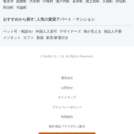
奄美市
龍郷町
大和村
宇検村
瀬戸内町
喜界町
徳之島町
天城町
伊仙町
和泊町
与論町
おすすめから探す: 人気の賃貸アパート・マンション
ペット可・相談/a>
外国人入居可
デザイナーズ
海が見える
保証人不要
メゾネット
ロフト
新築
家具/家電付き
© Netlife Co., Ltd. All Rights Reserved.
運営会社
お問合せ
サイトマップ
プライバシーポリシー
利用規約
動作保証ブラウザのご案内