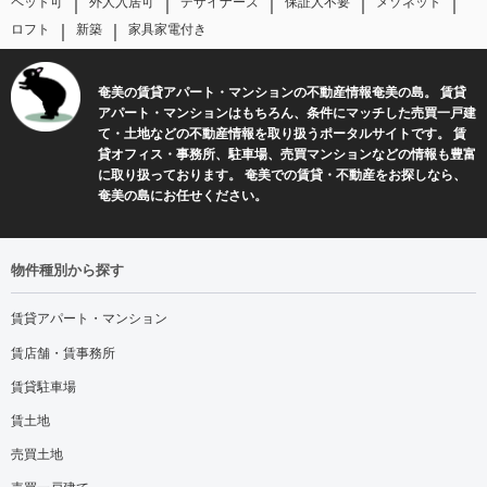
｜
｜
｜
｜
｜
ペット可
外人入居可
デザイナーズ
保証人不要
メゾネット
｜
｜
ロフト
新築
家具家電付き
奄美の賃貸アパート・マンションの不動産情報奄美の島。 賃貸
アパート・マンションはもちろん、条件にマッチした売買一戸建
て・土地などの不動産情報を取り扱うポータルサイトです。 賃
貸オフィス・事務所、駐車場、売買マンションなどの情報も豊富
に取り扱っております。 奄美での賃貸・不動産をお探しなら、
奄美の島にお任せください。
物件種別から探す
賃貸アパート・マンション
賃店舗・賃事務所
賃貸駐車場
賃土地
売買土地
売買一戸建て