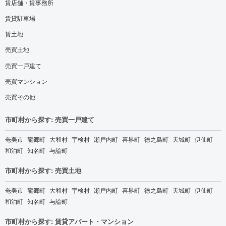
賃店舗・賃事務所
賃貸駐車場
賃土地
売買土地
売買一戸建て
売買マンション
売買その他
市町村から探す: 売買一戸建て
奄美市
龍郷町
大和村
宇検村
瀬戸内町
喜界町
徳之島町
天城町
伊仙町
和泊町
知名町
与論町
市町村から探す: 売買土地
奄美市
龍郷町
大和村
宇検村
瀬戸内町
喜界町
徳之島町
天城町
伊仙町
和泊町
知名町
与論町
市町村から探す: 賃貸アパート・マンション