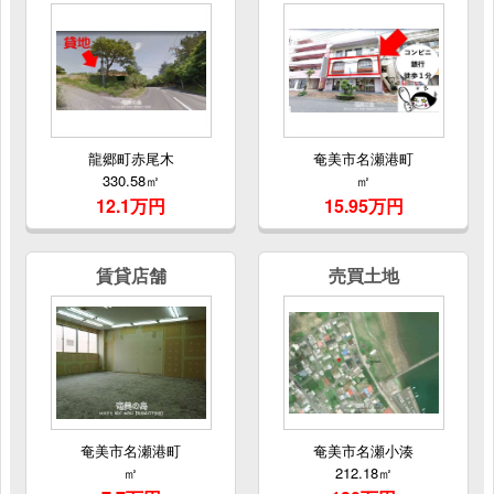
龍郷町赤尾木
奄美市名瀬港町
330.58㎡
㎡
12.1万円
15.95万円
賃貸店舗
売買土地
奄美市名瀬港町
奄美市名瀬小湊
㎡
212.18㎡