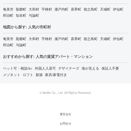
奄美市
龍郷町
大和村
宇検村
瀬戸内町
喜界町
徳之島町
天城町
伊仙町
和泊町
知名町
与論町
地図から探す: 人気の市町村
奄美市
龍郷町
大和村
宇検村
瀬戸内町
喜界町
徳之島町
天城町
伊仙町
和泊町
与論町
おすすめから探す: 人気の賃貸アパート・マンション
ペット可・相談/a>
外国人入居可
デザイナーズ
海が見える
保証人不要
メゾネット
ロフト
新築
家具/家電付き
© Netlife Co., Ltd. All Rights Reserved.
運営会社
お問合せ