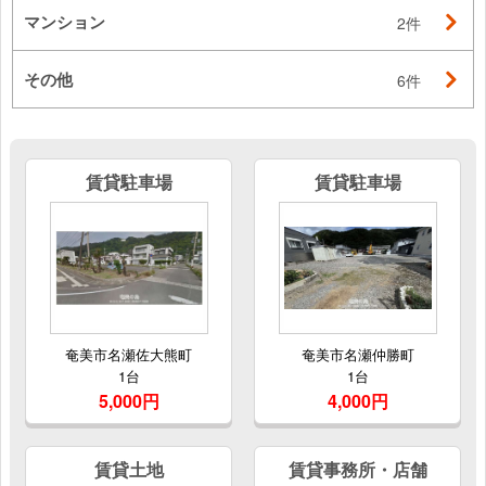
マンション
2件
その他
6件
賃貸駐車場
賃貸駐車場
奄美市名瀬佐大熊町
奄美市名瀬仲勝町
1台
1台
5,000円
4,000円
賃貸土地
賃貸事務所・店舗