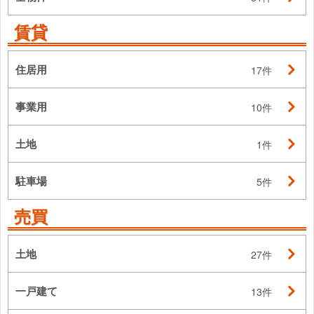
賃貸
住居用
17件
事業用
10件
土地
1件
駐車場
5件
売買
土地
27件
一戸建て
13件