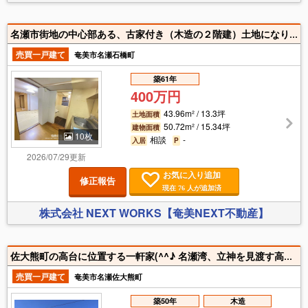
名瀬市街地の中心部ある、古家付き（木造の２階建）土地になります(^^♪ 古見本通りから２軒目♪ 奄美小学校校区♪ 市役所、各種銀行、商店街、徒歩圏内。
売買一戸建て
奄美市名瀬石橋町
築61年
400万円
43.96m² / 13.3坪
土地面積
50.72m² / 15.34坪
建物面積
10枚
相談
-
入居
P
2026/07/29更新
お気に入り追加
修正報告
現在
人が追加済
76
株式会社 NEXT WORKS【奄美NEXT不動産】
佐大熊町の高台に位置する一軒家(^^♪ 名瀬湾、立神を見渡す高台(^^♪
売買一戸建て
奄美市名瀬佐大熊町
築50年
木造