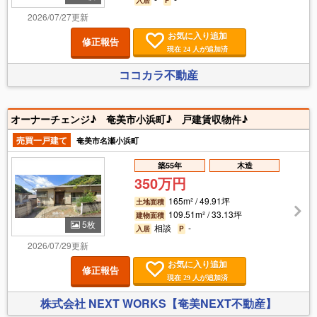
2026/07/27更新
お気に入り追加
修正報告
現在
人が追加済
24
ココカラ不動産
オーナーチェンジ♪ 奄美市小浜町♪ 戸建賃収物件♪
売買一戸建て
奄美市名瀬小浜町
築55年
木造
350万円
165m² / 49.91坪
土地面積
109.51m² / 33.13坪
建物面積
5枚
相談
-
入居
P
2026/07/29更新
お気に入り追加
修正報告
現在
人が追加済
29
株式会社 NEXT WORKS【奄美NEXT不動産】