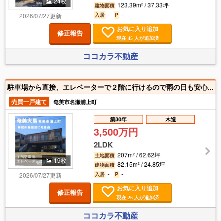
24枚
123.39m² / 37.33坪
建物面積
-
-
2026/07/27更新
入居
P
お気に入り追加
修正報告
現在
人が追加済
45
ココカラ不動産
駐車場から直接、エレベーターで２階に行けるので雨の日も安心♪ 2階に住居スぺースがあるので日当たりが良く外の目線も気になりませんね(^▽^)/
売買一戸建て
奄美市名瀬浦上町
築30年
木造
3,500万円
2LDK
207m² / 62.62坪
土地面積
19枚
82.15m² / 24.85坪
建物面積
-
-
2026/07/27更新
入居
P
お気に入り追加
修正報告
現在
人が追加済
26
ココカラ不動産