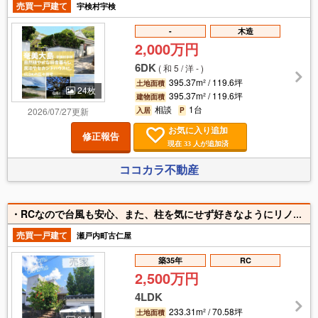
売買一戸建て
宇検村宇検
-
木造
2,000万円
6DK
(
和 5 / 洋 -
)
395.37m² / 119.6坪
土地面積
24枚
395.37m² / 119.6坪
建物面積
相談
1台
2026/07/27更新
入居
P
お気に入り追加
修正報告
現在
人が追加済
33
ココカラ不動産
・RCなので台風も安心、また、柱を気にせず好きなようにリノベーションできます。 ・対面式キッチンやレンジフードもリフォームしていてキレイ。 ・駐車場も広々。 ・重厚感のある外壁と植栽があるので外部からの目線が気になりません。 ・広々バルコニー。 ・バルコニーから大島海峡や加計呂麻島を臨むことができます。 ・段差が少ないバリアフリー設計。 ・各お部屋に収納スペース有り。 ・病院や図書館が近くにあり静かな住宅環境です。
売買一戸建て
瀬戸内町古仁屋
築35年
RC
2,500万円
4LDK
233.31m² / 70.58坪
土地面積