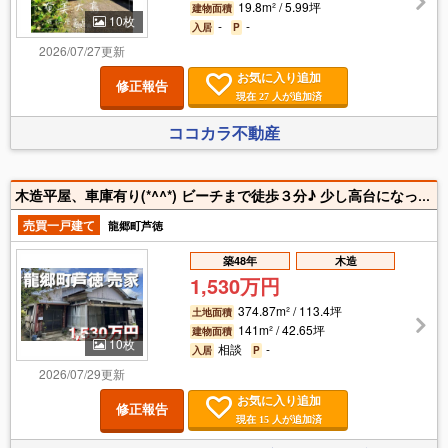
19.8m² / 5.99坪
建物面積
10枚
-
-
入居
P
2026/07/27更新
お気に入り追加
修正報告
現在
人が追加済
27
ココカラ不動産
木造平屋、車庫有り(*^^*) ビーチまで徒歩３分♪ 少し高台になっており、赤尾木湾を少し眺めることが出来ます♪
売買一戸建て
龍郷町芦徳
築48年
木造
1,530万円
374.87m² / 113.4坪
土地面積
141m² / 42.65坪
建物面積
10枚
相談
-
入居
P
2026/07/29更新
お気に入り追加
修正報告
現在
人が追加済
15