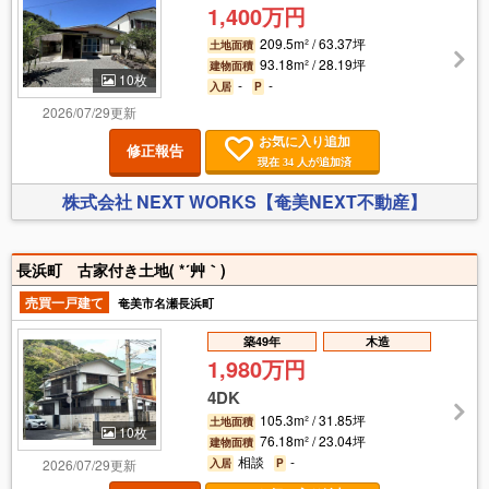
1,400万円
209.5m² / 63.37坪
土地面積
93.18m² / 28.19坪
建物面積
10枚
-
-
入居
P
2026/07/29更新
お気に入り追加
修正報告
現在
人が追加済
34
株式会社 NEXT WORKS【奄美NEXT不動産】
長浜町 古家付き土地( *´艸｀)
売買一戸建て
奄美市名瀬長浜町
築49年
木造
1,980万円
4DK
105.3m² / 31.85坪
土地面積
10枚
76.18m² / 23.04坪
建物面積
相談
-
2026/07/29更新
入居
P