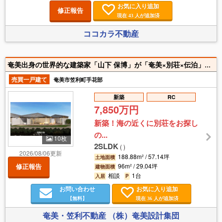
お気に入り追加
修正報告
現在
人が追加済
43
ココカラ不動産
奄美出身の世界的な建築家「山下 保博」が「奄美×別荘×伝泊」をコンセプトに奄美群島最北限の希少な手花部マングローブ（奄美市指定文化財・天然記念物）と青い海に挟まれた好立地に別荘を設計。奄美の動植物を目の前に感じることができる唯一無二の別荘。別荘として使わない時はブライベートヴィラとして宿泊運営を全面的にサポート。サポートは奄美大島で人気のヴィラ「伝泊 The Beachfront MIJORA」を運営する「伝泊スタッフ」が全面サポートする安心の体制。清掃が行き届いた状態で別荘使用ができ、お留守の間は清掃と建物管理ならびに宿泊業の運営を「伝泊」に丸投げした各種経費を除いて算出した想定利回りは「7.86％」。詳細は面前もしくはリモートMTGにてご説明させていただきます。建物はマングローブに面し、海までは10M。また、スーパー、ホームセンター、飲食店、郵便局、病院がある赤木名地区までは車で3分
売買一戸建て
奄美市笠利町手花部
新築
RC
7,850万円
新築！海の近くに別荘をお探し
の...
10枚
2SLDK
(
)
2026/08/06更新
188.88m² / 57.14坪
土地面積
96m² / 29.04坪
修正報告
建物面積
相談
1台
入居
P
お問い合わせ
お気に入り追加
【無料】
現在
人が追加済
36
奄美・笠利不動産 （株）奄美設計集団