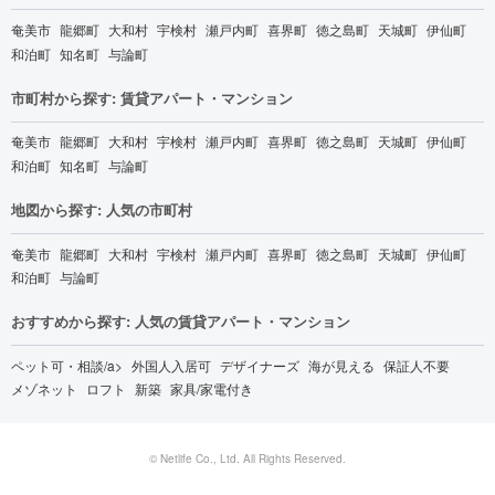
奄美市
龍郷町
大和村
宇検村
瀬戸内町
喜界町
徳之島町
天城町
伊仙町
和泊町
知名町
与論町
市町村から探す: 賃貸アパート・マンション
奄美市
龍郷町
大和村
宇検村
瀬戸内町
喜界町
徳之島町
天城町
伊仙町
和泊町
知名町
与論町
地図から探す: 人気の市町村
奄美市
龍郷町
大和村
宇検村
瀬戸内町
喜界町
徳之島町
天城町
伊仙町
和泊町
与論町
おすすめから探す: 人気の賃貸アパート・マンション
ペット可・相談/a>
外国人入居可
デザイナーズ
海が見える
保証人不要
メゾネット
ロフト
新築
家具/家電付き
© Netlife Co., Ltd. All Rights Reserved.