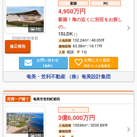
新築
RC
4,950万円
新築！海の近くに別荘をお探し
の...
8枚
1SLDK
(
)
2026/08/06更新
152.24m² / 46.05坪
土地面積
63.38m² / 19.17坪
修正報告
建物面積
相談
1台
入居
P
お問い合わせ
お気に入り追加
【無料】
現在
人が追加済
16
奄美・笠利不動産 （株）奄美設計集団
売買一戸建て
奄美市笠利町節田
-
3億6,000万円
10036m² / 3035.89坪
土地面積
-
建物面積
6枚
-
-
入居
P