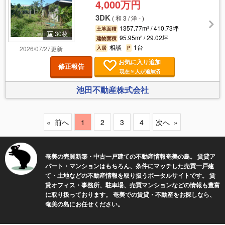
4,000万円
3DK
(
和 3 / 洋 -
)
1357.77m² / 410.73坪
土地面積
30枚
95.95m² / 29.02坪
建物面積
相談
1台
2026/07/27更新
入居
P
お気に入り追加
修正報告
現在
人が追加済
9
池田不動産株式会社
前へ
1
2
3
4
次へ
奄美の売買新築・中古一戸建ての不動産情報奄美の島。 賃貸ア
パート・マンションはもちろん、条件にマッチした売買一戸建
て・土地などの不動産情報を取り扱うポータルサイトです。 賃
貸オフィス・事務所、駐車場、売買マンションなどの情報も豊富
に取り扱っております。 奄美での賃貸・不動産をお探しなら、
奄美の島にお任せください。