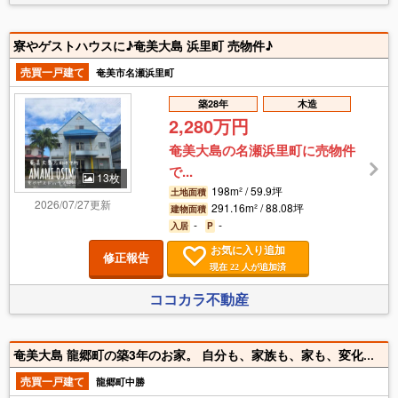
寮やゲストハウスに♪奄美大島 浜里町 売物件♪
売買一戸建て
奄美市名瀬浜里町
築28年
木造
2,280万円
奄美大島の名瀬浜里町に売物件
で...
13枚
198m² / 59.9坪
土地面積
2026/07/27更新
291.16m² / 88.08坪
建物面積
-
-
入居
P
お気に入り追加
修正報告
現在
人が追加済
22
ココカラ不動産
奄美大島 龍郷町の築3年のお家。 自分も、家族も、家も、変化していくから楽しい。 『時と共に変化する』ことは、愛着が持てる家の秘訣かもしれません。 杉板張りの外壁が太陽と雨で徐々に経年変化しシルバーグレーに。 何とも渋く味わいがあります。 室内は家事導線を重視しシンプルでコンパクト設計。 片流れの屋根と大きな窓で開放的なLDK。 キッチンとリビングを繋ぐダイニングテーブルは家族団欒スペース。 経年変化して 家が自分たちのものになっていく…。そんな変化がとても面白く愛おしい…。
売買一戸建て
龍郷町中勝