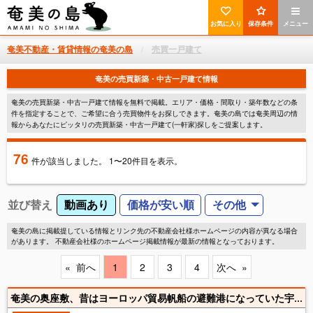
お気に入り
保存条件
メニュー
奄美不動産・賃貸情報の奄美の島
売買一戸建て
奄美の売買新築・中古一戸建て情報
奄美の売買新築・中古一戸建て情報を無料で掲載。エリア・価格・間取り・築年数などの条
件を指定することで、ご希望に合う売買物件をお探しできます。奄美の島では奄美周辺の情
報からあなたにピッタリの売買新築・中古一戸建て(一軒家)探しをご提案します。
76
件
が該当しました。 1〜20件目を表示。
並び替え
動画あり
価格が安い順
その他
奄美の島に掲載提している情報とリンク先の不動産会社様ホームページの内容が異なる場合
があります。 不動産会社様のホームページ掲載情報が最新の情報となっております。
前へ
1
2
3
4
次へ
奄美の奥座敷、昔はヨーロッパ貿易帆船の避難港になっていた宇検湾。歴史景観の里 、宇検村字検にある物件です。目の前に風光明媚な枝手久島。 物件より2キロ程先に白い砂浜と透き通った海のフノシ浜。朝夕の鳥の囀り、昼間は蝶が多数舞い、物件横には歴史ある大ガジュマルが大きな枝を伸ばす大自然の中にある6LDK の2階建て瓦屋根。部屋数が多いのでゲストハウスとしての利用もお勧めです。ペンションや旅館としての利用など。退職後の住処や都会と2拠点生活の奄美の住まいとして。近所に釣り場が多数あり 夏場は枝手久島やフノシ浜での海水浴。集落内に昔の珊瑚塀も多数残り 朝や夕方の空気が奄美の中でも特に美味しく感じられる場所です。奄美暮らしでの絶対のお勧めは朝夕の散歩です。自然に囲まれて穏やかにのんびりゆっくり過ごせそうです。気になるかたはお気軽にお問い合わせください。