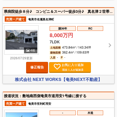
県病院徒歩８分♪ コンビニ＆スーパー徒歩3分♪ 真名津２世帯住宅♪
売買一戸建て
奄美市名瀬真名津町
築36年
RC
8,000万円
7LDK
473.84m² / 143.34坪
土地面積
4枚
362.4m² / 109.63坪
建物面積
-
-
2026/07/29更新
入居
P
お気に入り追加
修正報告
現在
人が追加済
5
株式会社 NEXT WORKS【奄美NEXT不動産】
接道状況：敷地南西側奄美市道用安1号線に接する
売買一戸建て
奄美市笠利町用安
-
木造