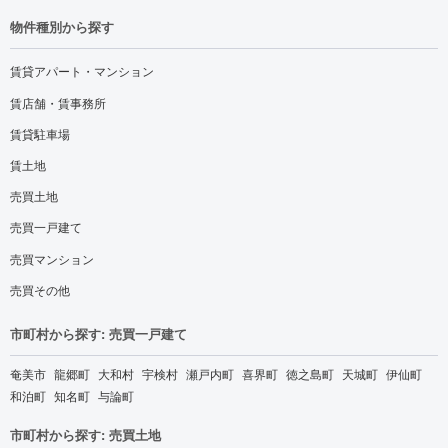
物件種別から探す
賃貸アパート・マンション
賃店舗・賃事務所
賃貸駐車場
賃土地
売買土地
売買一戸建て
売買マンション
売買その他
市町村から探す: 売買一戸建て
奄美市
龍郷町
大和村
宇検村
瀬戸内町
喜界町
徳之島町
天城町
伊仙町
和泊町
知名町
与論町
市町村から探す: 売買土地