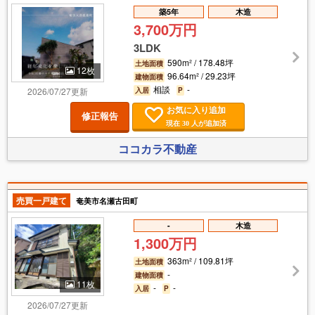
築5年
木造
3,700万円
3LDK
590m² / 178.48坪
土地面積
12枚
96.64m² / 29.23坪
建物面積
相談
-
2026/07/27更新
入居
P
お気に入り追加
修正報告
現在
人が追加済
30
ココカラ不動産
売買一戸建て
奄美市名瀬古田町
-
木造
1,300万円
363m² / 109.81坪
土地面積
-
建物面積
11枚
-
-
入居
P
2026/07/27更新