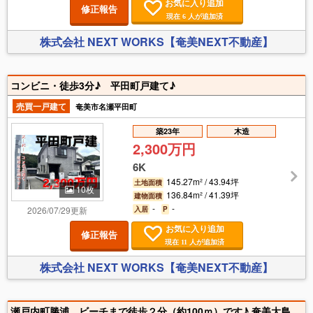
お気に入り追加
修正報告
現在
人が追加済
6
株式会社 NEXT WORKS【奄美NEXT不動産】
コンビニ・徒歩3分♪ 平田町戸建て♪
売買一戸建て
奄美市名瀬平田町
築23年
木造
2,300万円
6K
145.27m² / 43.94坪
土地面積
10枚
136.84m² / 41.39坪
建物面積
-
-
2026/07/29更新
入居
P
お気に入り追加
修正報告
現在
人が追加済
11
株式会社 NEXT WORKS【奄美NEXT不動産】
瀬戸内町勝浦、ビーチまで徒歩２分（約100ｍ）です♪ 奄美大島南部の中心、瀬戸内町古仁屋のファミリーマートさん、マツモトキヨシさん、スーパーＡコープさんまで、車で８分♪