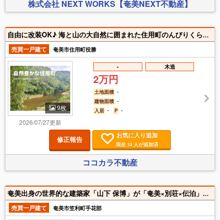
株式会社 NEXT WORKS【奄美NEXT不動産】
自由に改装OK♪ 海と山の大自然に囲まれた住用町のんびりくらしませんか！
売買一戸建て
奄美市住用町役勝
-
木造
2万円
-
土地面積
-
建物面積
9枚
-
-
入居
P
2026/07/27更新
お気に入り追加
修正報告
現在
人が追加済
34
ココカラ不動産
奄美出身の世界的な建築家「山下 保博」が「奄美×別荘×伝泊」をコンセプトに奄美群島最北限の希少な手花部マングローブ（奄美市指定文化財・天然記念物）と青い海に挟まれた好立地に別荘を設計。奄美の動植物を目の前に感じることができる唯一無二の別荘。別荘として使わない時はブライベートヴィラとして宿泊運営を全面的にサポート。サポートは奄美大島で人気のヴィラ「伝泊 The Beachfront MIJORA」を運営する「伝泊スタッフ」が全面サポートする安心の体制。清掃が行き届いた状態で別荘使用ができ、お留守の間は清掃と建物管理ならびに宿泊業の運営を「伝泊」に丸投げした各種経費を除いて算出した想定利回りは「7.89％」。詳細は面前もしくはリモートMTGにてご説明させていただきます。建物はマングローブに面し、海までは10M。また、スーパー、ホームセンター、飲食店、郵便局、病院がある赤木名地区までは車で3分
売買一戸建て
奄美市笠利町手花部