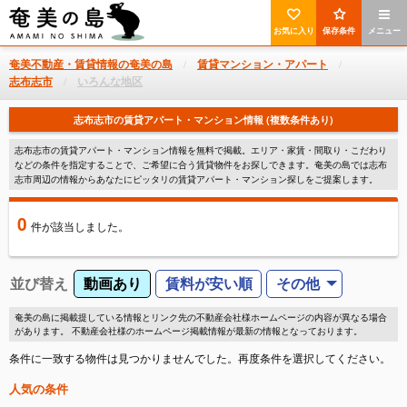
お気に入り
保存条件
メニュー
奄美不動産・賃貸情報の奄美の島
賃貸マンション・アパート
志布志市
いろんな地区
志布志市の賃貸アパート・マンション情報 (複数条件あり)
志布志市の賃貸アパート・マンション情報を無料で掲載。エリア・家賃・間取り・こだわり
などの条件を指定することで、ご希望に合う賃貸物件をお探しできます。奄美の島では志布
志市周辺の情報からあなたにピッタリの賃貸アパート・マンション探しをご提案します。
0
件
が該当しました。
並び替え
動画あり
賃料が安い順
その他
奄美の島に掲載提している情報とリンク先の不動産会社様ホームページの内容が異なる場合
があります。 不動産会社様のホームページ掲載情報が最新の情報となっております。
条件に一致する物件は見つかりませんでした。再度条件を選択してください。
人気の条件