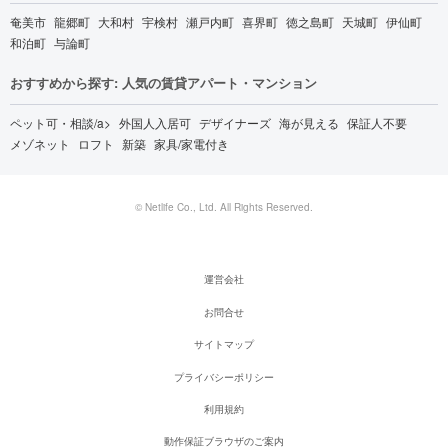
奄美市
龍郷町
大和村
宇検村
瀬戸内町
喜界町
徳之島町
天城町
伊仙町
和泊町
与論町
おすすめから探す: 人気の賃貸アパート・マンション
ペット可・相談/a>
外国人入居可
デザイナーズ
海が見える
保証人不要
メゾネット
ロフト
新築
家具/家電付き
© Netlife Co., Ltd. All Rights Reserved.
運営会社
お問合せ
サイトマップ
プライバシーポリシー
利用規約
動作保証ブラウザのご案内