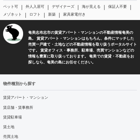
｜
｜
｜
｜
｜
ペット可
外人入居可
デザイナーズ
海が見える
保証人不要
｜
｜
｜
メゾネット
ロフト
新築
家具家電付き
奄美志布志市の賃貸アパート・マンションの不動産情報奄美の
島。 賃貸アパート・マンションはもちろん、条件にマッチした
売買一戸建て・土地などの不動産情報を取り扱うポータルサイト
です。 賃貸オフィス・事務所、駐車場、売買マンションなどの
情報も豊富に取り扱っております。 奄美での賃貸・不動産をお
探しなら、奄美の島にお任せください。
物件種別から探す
賃貸アパート・マンション
賃店舗・賃事務所
賃貸駐車場
賃土地
売買土地