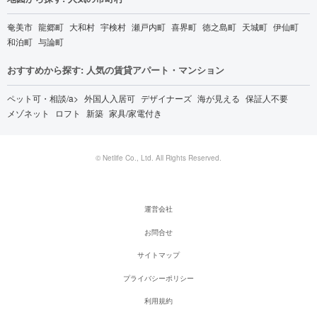
奄美市
龍郷町
大和村
宇検村
瀬戸内町
喜界町
徳之島町
天城町
伊仙町
和泊町
与論町
おすすめから探す: 人気の賃貸アパート・マンション
ペット可・相談/a>
外国人入居可
デザイナーズ
海が見える
保証人不要
メゾネット
ロフト
新築
家具/家電付き
© Netlife Co., Ltd. All Rights Reserved.
運営会社
お問合せ
サイトマップ
プライバシーポリシー
利用規約