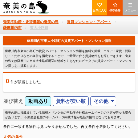
お気に入り
保存条件
メニュー
奄美不動産・賃貸情報の奄美の島
賃貸マンション・アパート
薩摩川内市
東大小路町
薩摩川内市東大小路町の賃貸アパート・マンション情報
薩摩川内市東大小路町の賃貸アパート・マンション情報を無料で掲載。エリア・家賃・間取
り・こだわりなどの条件を指定することで、ご希望に合う賃貸物件をお探しできます。奄美
の島では薩摩川内市東大小路町周辺の情報からあなたにピッタリの賃貸アパート・マンショ
ン探しをご提案します。
0
件
が該当しました。
並び替え
動画あり
賃料が安い順
その他
奄美の島に掲載提している情報とリンク先の不動産会社様ホームページの内容が異なる場合
があります。 不動産会社様のホームページ掲載情報が最新の情報となっております。
条件に一致する物件は見つかりませんでした。再度条件を選択してください。
人気の条件