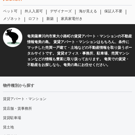
｜
｜
｜
｜
｜
ペット可
外人入居可
デザイナーズ
海が見える
保証人不要
｜
｜
｜
メゾネット
ロフト
新築
家具家電付き
奄美薩摩川内市東大小路町の賃貸アパート・マンションの不動産
情報奄美の島。 賃貸アパート・マンションはもちろん、条件に
マッチした売買一戸建て・土地などの不動産情報を取り扱うポー
タルサイトです。 賃貸オフィス・事務所、駐車場、売買マンシ
ョンなどの情報も豊富に取り扱っております。 奄美での賃貸・
不動産をお探しなら、奄美の島にお任せください。
物件種別から探す
賃貸アパート・マンション
賃店舗・賃事務所
賃貸駐車場
賃土地