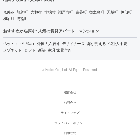
奄美市
龍郷町
大和村
宇検村
瀬戸内町
喜界町
徳之島町
天城町
伊仙町
和泊町
与論町
おすすめから探す: 人気の賃貸アパート・マンション
ペット可・相談/a>
外国人入居可
デザイナーズ
海が見える
保証人不要
メゾネット
ロフト
新築
家具/家電付き
© Netlife Co., Ltd. All Rights Reserved.
運営会社
お問合せ
サイトマップ
プライバシーポリシー
利用規約