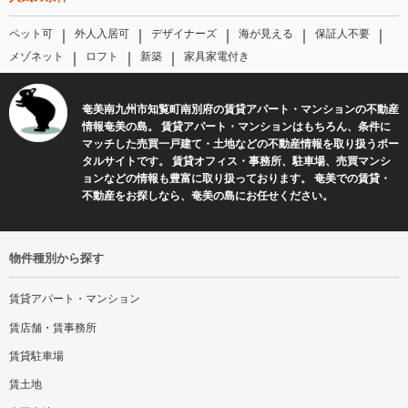
｜
｜
｜
｜
｜
ペット可
外人入居可
デザイナーズ
海が見える
保証人不要
｜
｜
｜
メゾネット
ロフト
新築
家具家電付き
奄美南九州市知覧町南別府の賃貸アパート・マンションの不動産
情報奄美の島。 賃貸アパート・マンションはもちろん、条件に
マッチした売買一戸建て・土地などの不動産情報を取り扱うポー
タルサイトです。 賃貸オフィス・事務所、駐車場、売買マンシ
ョンなどの情報も豊富に取り扱っております。 奄美での賃貸・
不動産をお探しなら、奄美の島にお任せください。
物件種別から探す
賃貸アパート・マンション
賃店舗・賃事務所
賃貸駐車場
賃土地