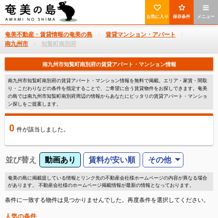
お気に入り
保存条件
メニュー
奄美不動産・賃貸情報の奄美の島
賃貸マンション・アパート
南九州市
知覧町南別府
南九州市知覧町南別府の賃貸アパート・マンション情報
南九州市知覧町南別府の賃貸アパート・マンション情報を無料で掲載。エリア・家賃・間取
り・こだわりなどの条件を指定することで、ご希望に合う賃貸物件をお探しできます。奄美
の島では南九州市知覧町南別府周辺の情報からあなたにピッタリの賃貸アパート・マンショ
ン探しをご提案します。
0
件
が該当しました。
並び替え
動画あり
賃料が安い順
その他
奄美の島に掲載提している情報とリンク先の不動産会社様ホームページの内容が異なる場合
があります。 不動産会社様のホームページ掲載情報が最新の情報となっております。
条件に一致する物件は見つかりませんでした。再度条件を選択してください。
人気の条件