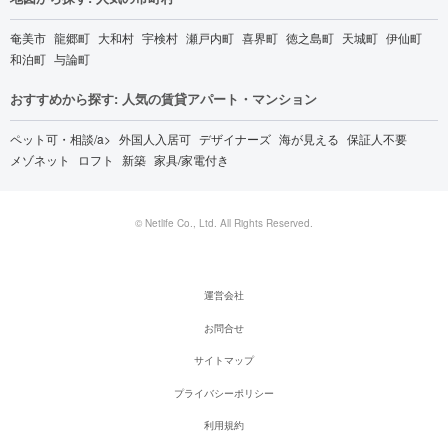
奄美市
龍郷町
大和村
宇検村
瀬戸内町
喜界町
徳之島町
天城町
伊仙町
和泊町
与論町
おすすめから探す: 人気の賃貸アパート・マンション
ペット可・相談/a>
外国人入居可
デザイナーズ
海が見える
保証人不要
メゾネット
ロフト
新築
家具/家電付き
© Netlife Co., Ltd. All Rights Reserved.
運営会社
お問合せ
サイトマップ
プライバシーポリシー
利用規約