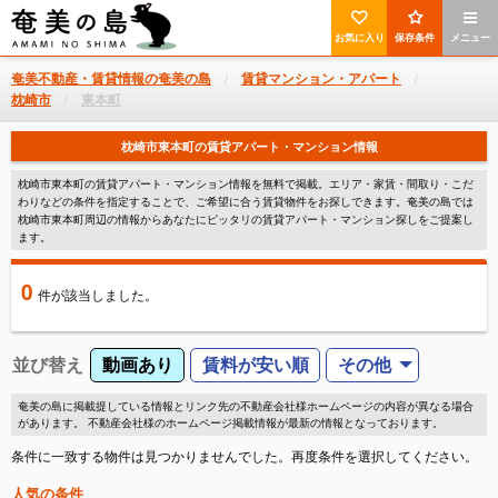
お気に入り
保存条件
メニュー
奄美不動産・賃貸情報の奄美の島
賃貸マンション・アパート
枕崎市
東本町
枕崎市東本町の賃貸アパート・マンション情報
枕崎市東本町の賃貸アパート・マンション情報を無料で掲載。エリア・家賃・間取り・こだ
わりなどの条件を指定することで、ご希望に合う賃貸物件をお探しできます。奄美の島では
枕崎市東本町周辺の情報からあなたにピッタリの賃貸アパート・マンション探しをご提案し
ます。
0
件
が該当しました。
並び替え
動画あり
賃料が安い順
その他
奄美の島に掲載提している情報とリンク先の不動産会社様ホームページの内容が異なる場合
があります。 不動産会社様のホームページ掲載情報が最新の情報となっております。
条件に一致する物件は見つかりませんでした。再度条件を選択してください。
人気の条件