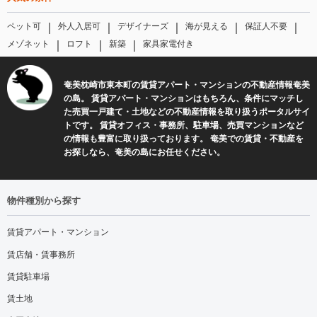
｜
｜
｜
｜
｜
ペット可
外人入居可
デザイナーズ
海が見える
保証人不要
｜
｜
｜
メゾネット
ロフト
新築
家具家電付き
奄美枕崎市東本町の賃貸アパート・マンションの不動産情報奄美
の島。 賃貸アパート・マンションはもちろん、条件にマッチし
た売買一戸建て・土地などの不動産情報を取り扱うポータルサイ
トです。 賃貸オフィス・事務所、駐車場、売買マンションなど
の情報も豊富に取り扱っております。 奄美での賃貸・不動産を
お探しなら、奄美の島にお任せください。
物件種別から探す
賃貸アパート・マンション
賃店舗・賃事務所
賃貸駐車場
賃土地