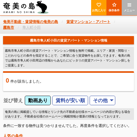
お気に入り
保存条件
メニュー
奄美不動産・賃貸情報の奄美の島
賃貸マンション・アパート
霧島市
隼人町小田
霧島市隼人町小田の賃貸アパート・マンション情報
霧島市隼人町小田の賃貸アパート・マンション情報を無料で掲載。エリア・家賃・間取り・
こだわりなどの条件を指定することで、ご希望に合う賃貸物件をお探しできます。奄美の島
では霧島市隼人町小田周辺の情報からあなたにピッタリの賃貸アパート・マンション探しを
ご提案します。
0
件
が該当しました。
並び替え
動画あり
賃料が安い順
その他
奄美の島に掲載提している情報とリンク先の不動産会社様ホームページの内容が異なる場合
があります。 不動産会社様のホームページ掲載情報が最新の情報となっております。
条件に一致する物件は見つかりませんでした。再度条件を選択してください。
人気の条件