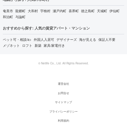
奄美市
龍郷町
大和村
宇検村
瀬戸内町
喜界町
徳之島町
天城町
伊仙町
和泊町
与論町
おすすめから探す: 人気の賃貸アパート・マンション
ペット可・相談/a>
外国人入居可
デザイナーズ
海が見える
保証人不要
メゾネット
ロフト
新築
家具/家電付き
© Netlife Co., Ltd. All Rights Reserved.
運営会社
お問合せ
サイトマップ
プライバシーポリシー
利用規約