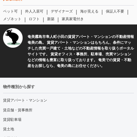
｜
｜
｜
｜
｜
ペット可
外人入居可
デザイナーズ
海が見える
保証人不要
｜
｜
｜
メゾネット
ロフト
新築
家具家電付き
奄美霧島市隼人町小田の賃貸アパート・マンションの不動産情報
奄美の島。 賃貸アパート・マンションはもちろん、条件にマッ
チした売買一戸建て・土地などの不動産情報を取り扱うポータル
サイトです。 賃貸オフィス・事務所、駐車場、売買マンション
などの情報も豊富に取り扱っております。 奄美での賃貸・不動
産をお探しなら、奄美の島にお任せください。
物件種別から探す
賃貸アパート・マンション
賃店舗・賃事務所
賃貸駐車場
賃土地