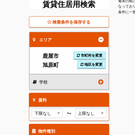
奄美の島
賃貸住居用検索
なってお
条件に一
検索条件を保存する
エリア
鹿屋市
市町村を変更
旭原町
地区を変更
学校
賃料
〜
物件種別