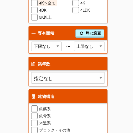
4K〜全て
4K
4DK
4LDK
5K以上
専有面積
坪 に変更
〜
築年数
建物構造
鉄筋系
鉄骨系
木造系
ブロック・その他