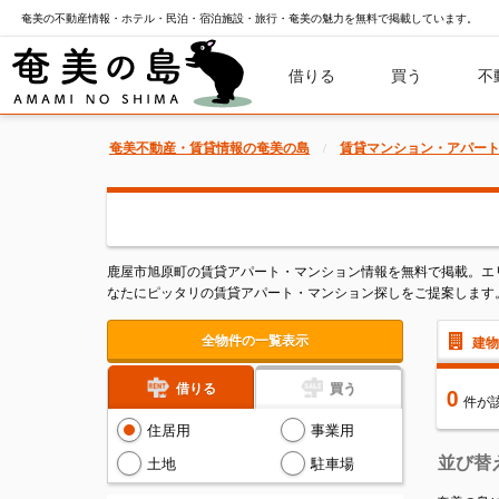
奄美の不動産情報・ホテル・民泊・宿泊施設・旅行・奄美の魅力を無料で掲載しています。
借りる
買う
不
奄美不動産・賃貸情報の奄美の島
賃貸マンション・アパー
鹿屋市旭原町の賃貸アパート・マンション情報を無料で掲載。エ
なたにピッタリの賃貸アパート・マンション探しをご提案します
全物件の一覧表示
建物
借りる
買う
0
件
が
住居用
事業用
並び替
土地
駐車場