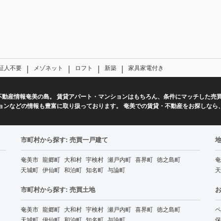
｜
｜
｜
｜
証人不要
メゾネット
ロフト
新築
家具家電付き
不動産情報奄美の島。 賃貸アパート・マンションはもちろん、条件にマッチした売
ョンなどの情報も豊富に取り扱っております。 奄美での賃貸・不動産をお探しなら
市町村から探す: 売買一戸建て
地
奄美市
龍郷町
大和村
宇検村
瀬戸内町
喜界町
徳之島町
奄
天城町
伊仙町
和泊町
知名町
与論町
天
市町村から探す: 売買土地
奄美市
龍郷町
大和村
宇検村
瀬戸内町
喜界町
徳之島町
ペ
天城町
伊仙町
和泊町
知名町
与論町
保