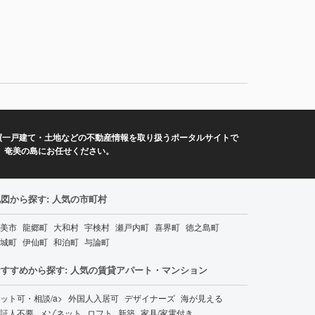
買一戸建て・土地などの不動産情報を取り扱うポータルサイトで
、奄美の島にお任せください。
図から探す: 人気の市町村
美市
龍郷町
大和村
宇検村
瀬戸内町
喜界町
徳之島町
城町
伊仙町
和泊町
与論町
おすすめから探す: 人気の賃貸アパート・マンション
ット可・相談/a>
外国人入居可
デザイナーズ
海が見える
証人不要
メゾネット
ロフト
新築
家具/家電付き