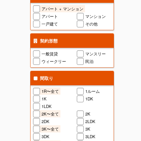
アパート + マンション
アパート
マンション
一戸建て
その他
契約形態
一般賃貸
マンスリー
ウィークリー
民泊
間取り
1R〜全て
1ルーム
1K
1DK
1LDK
2K〜全て
2K
2DK
2LDK
3K〜全て
3K
3DK
3LDK