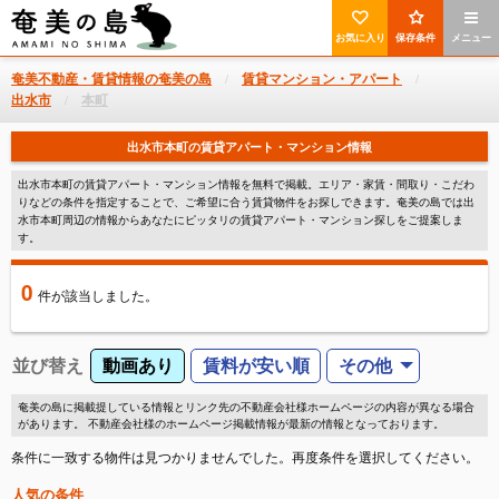
お気に入り
保存条件
メニュー
奄美不動産・賃貸情報の奄美の島
賃貸マンション・アパート
出水市
本町
出水市本町の賃貸アパート・マンション情報
出水市本町の賃貸アパート・マンション情報を無料で掲載。エリア・家賃・間取り・こだわ
りなどの条件を指定することで、ご希望に合う賃貸物件をお探しできます。奄美の島では出
水市本町周辺の情報からあなたにピッタリの賃貸アパート・マンション探しをご提案しま
す。
0
件
が該当しました。
並び替え
動画あり
賃料が安い順
その他
奄美の島に掲載提している情報とリンク先の不動産会社様ホームページの内容が異なる場合
があります。 不動産会社様のホームページ掲載情報が最新の情報となっております。
条件に一致する物件は見つかりませんでした。再度条件を選択してください。
人気の条件