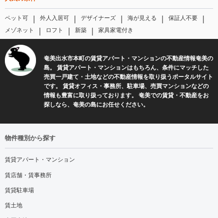
｜
｜
｜
｜
｜
ペット可
外人入居可
デザイナーズ
海が見える
保証人不要
｜
｜
｜
メゾネット
ロフト
新築
家具家電付き
奄美出水市本町の賃貸アパート・マンションの不動産情報奄美の
島。 賃貸アパート・マンションはもちろん、条件にマッチした
売買一戸建て・土地などの不動産情報を取り扱うポータルサイト
です。 賃貸オフィス・事務所、駐車場、売買マンションなどの
情報も豊富に取り扱っております。 奄美での賃貸・不動産をお
探しなら、奄美の島にお任せください。
物件種別から探す
賃貸アパート・マンション
賃店舗・賃事務所
賃貸駐車場
賃土地