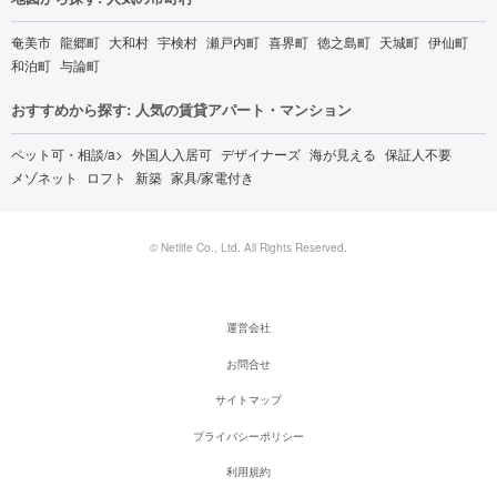
奄美市
龍郷町
大和村
宇検村
瀬戸内町
喜界町
徳之島町
天城町
伊仙町
和泊町
与論町
おすすめから探す: 人気の賃貸アパート・マンション
ペット可・相談/a>
外国人入居可
デザイナーズ
海が見える
保証人不要
メゾネット
ロフト
新築
家具/家電付き
© Netlife Co., Ltd. All Rights Reserved.
運営会社
お問合せ
サイトマップ
プライバシーポリシー
利用規約