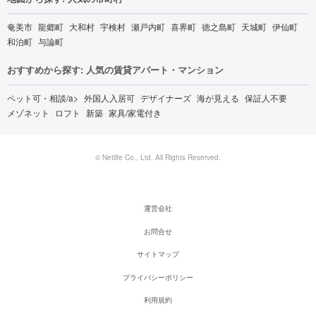
奄美市
龍郷町
大和村
宇検村
瀬戸内町
喜界町
徳之島町
天城町
伊仙町
和泊町
与論町
おすすめから探す: 人気の賃貸アパート・マンション
ペット可・相談/a>
外国人入居可
デザイナーズ
海が見える
保証人不要
メゾネット
ロフト
新築
家具/家電付き
© Netlife Co., Ltd. All Rights Reserved.
運営会社
お問合せ
サイトマップ
プライバシーポリシー
利用規約