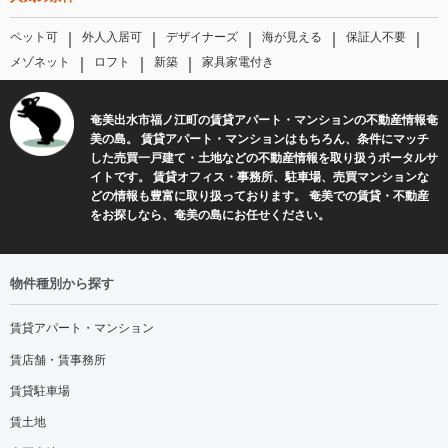
｜
｜
｜
｜
｜
ペット可
外人入居可
デザイナーズ
海が見える
保証人不要
｜
｜
｜
メゾネット
ロフト
新築
家具家電付き
奄美出水市福ノ江町の賃貸アパート・マンションの不動産情報奄
美の島。 賃貸アパート・マンションはもちろん、条件にマッチ
した売買一戸建て・土地などの不動産情報を取り扱うポータルサ
イトです。 賃貸オフィス・事務所、駐車場、売買マンションな
どの情報も豊富に取り扱っております。 奄美での賃貸・不動産
をお探しなら、奄美の島にお任せください。
物件種別から探す
賃貸アパート・マンション
賃店舗・賃事務所
賃貸駐車場
賃土地