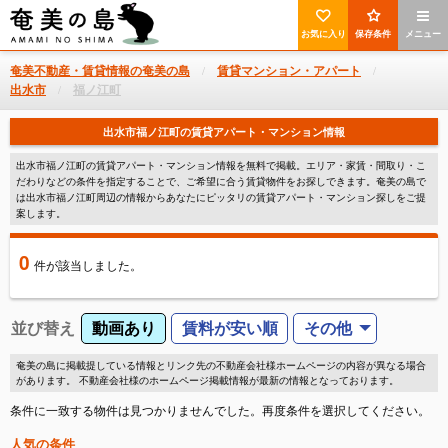
お気に入り
保存条件
メニュー
奄美不動産・賃貸情報の奄美の島
賃貸マンション・アパート
出水市
福ノ江町
出水市福ノ江町の賃貸アパート・マンション情報
出水市福ノ江町の賃貸アパート・マンション情報を無料で掲載。エリア・家賃・間取り・こ
だわりなどの条件を指定することで、ご希望に合う賃貸物件をお探しできます。奄美の島で
は出水市福ノ江町周辺の情報からあなたにピッタリの賃貸アパート・マンション探しをご提
案します。
0
件
が該当しました。
並び替え
動画あり
賃料が安い順
その他
奄美の島に掲載提している情報とリンク先の不動産会社様ホームページの内容が異なる場合
があります。 不動産会社様のホームページ掲載情報が最新の情報となっております。
条件に一致する物件は見つかりませんでした。再度条件を選択してください。
人気の条件