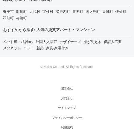
奄美市
龍郷町
大和村
宇検村
瀬戸内町
喜界町
徳之島町
天城町
伊仙町
和泊町
与論町
おすすめから探す: 人気の賃貸アパート・マンション
ペット可・相談/a>
外国人入居可
デザイナーズ
海が見える
保証人不要
メゾネット
ロフト
新築
家具/家電付き
© Netlife Co., Ltd. All Rights Reserved.
運営会社
お問合せ
サイトマップ
プライバシーポリシー
利用規約