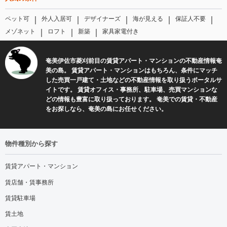
｜
｜
｜
｜
｜
ペット可
外人入居可
デザイナーズ
海が見える
保証人不要
｜
｜
｜
メゾネット
ロフト
新築
家具家電付き
奄美伊佐市菱刈前目の賃貸アパート・マンションの不動産情報奄
美の島。 賃貸アパート・マンションはもちろん、条件にマッチ
した売買一戸建て・土地などの不動産情報を取り扱うポータルサ
イトです。 賃貸オフィス・事務所、駐車場、売買マンションな
どの情報も豊富に取り扱っております。 奄美での賃貸・不動産
をお探しなら、奄美の島にお任せください。
物件種別から探す
賃貸アパート・マンション
賃店舗・賃事務所
賃貸駐車場
賃土地