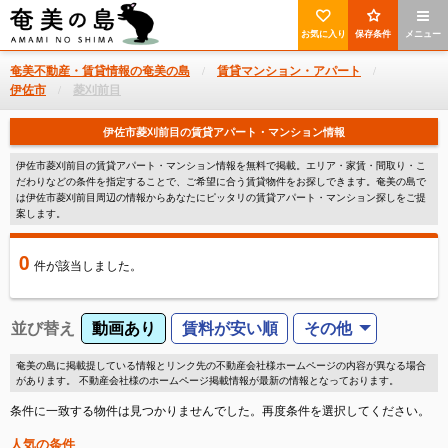
お気に入り
保存条件
メニュー
奄美不動産・賃貸情報の奄美の島
賃貸マンション・アパート
伊佐市
菱刈前目
伊佐市菱刈前目の賃貸アパート・マンション情報
伊佐市菱刈前目の賃貸アパート・マンション情報を無料で掲載。エリア・家賃・間取り・こ
だわりなどの条件を指定することで、ご希望に合う賃貸物件をお探しできます。奄美の島で
は伊佐市菱刈前目周辺の情報からあなたにピッタリの賃貸アパート・マンション探しをご提
案します。
0
件
が該当しました。
並び替え
動画あり
賃料が安い順
その他
奄美の島に掲載提している情報とリンク先の不動産会社様ホームページの内容が異なる場合
があります。 不動産会社様のホームページ掲載情報が最新の情報となっております。
条件に一致する物件は見つかりませんでした。再度条件を選択してください。
人気の条件