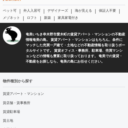
｜
｜
｜
｜
｜
ペット可
外人入居可
デザイナーズ
海が見える
保証人不要
｜
｜
｜
メゾネット
ロフト
新築
家具家電付き
奄美いちき串木野市愛木町の賃貸アパート・マンションの不動産
情報奄美の島。 賃貸アパート・マンションはもちろん、条件に
マッチした売買一戸建て・土地などの不動産情報を取り扱うポー
タルサイトです。 賃貸オフィス・事務所、駐車場、売買マンシ
ョンなどの情報も豊富に取り扱っております。 奄美での賃貸・
不動産をお探しなら、奄美の島にお任せください。
物件種別から探す
賃貸アパート・マンション
賃店舗・賃事務所
賃貸駐車場
賃土地