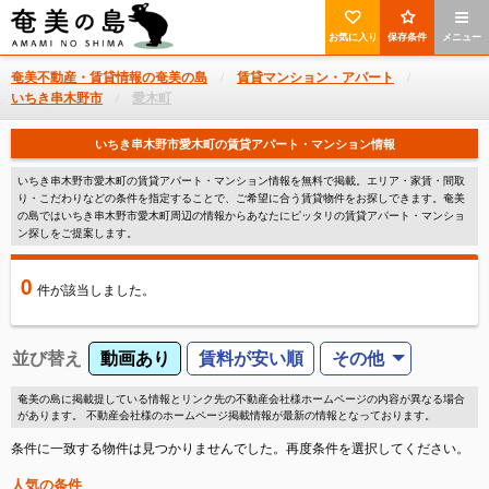
お気に入り
保存条件
メニュー
奄美不動産・賃貸情報の奄美の島
賃貸マンション・アパート
いちき串木野市
愛木町
いちき串木野市愛木町の賃貸アパート・マンション情報
いちき串木野市愛木町の賃貸アパート・マンション情報を無料で掲載。エリア・家賃・間取
り・こだわりなどの条件を指定することで、ご希望に合う賃貸物件をお探しできます。奄美
の島ではいちき串木野市愛木町周辺の情報からあなたにピッタリの賃貸アパート・マンショ
ン探しをご提案します。
0
件
が該当しました。
並び替え
動画あり
賃料が安い順
その他
奄美の島に掲載提している情報とリンク先の不動産会社様ホームページの内容が異なる場合
があります。 不動産会社様のホームページ掲載情報が最新の情報となっております。
条件に一致する物件は見つかりませんでした。再度条件を選択してください。
人気の条件