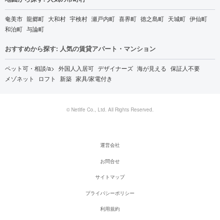
奄美市
龍郷町
大和村
宇検村
瀬戸内町
喜界町
徳之島町
天城町
伊仙町
和泊町
与論町
おすすめから探す: 人気の賃貸アパート・マンション
ペット可・相談/a>
外国人入居可
デザイナーズ
海が見える
保証人不要
メゾネット
ロフト
新築
家具/家電付き
© Netlife Co., Ltd. All Rights Reserved.
運営会社
お問合せ
サイトマップ
プライバシーポリシー
利用規約