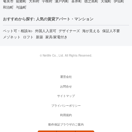
奄美市
龍郷町
大和村
宇検村
瀬戸内町
喜界町
徳之島町
天城町
伊仙町
和泊町
与論町
おすすめから探す: 人気の賃貸アパート・マンション
ペット可・相談/a>
外国人入居可
デザイナーズ
海が見える
保証人不要
メゾネット
ロフト
新築
家具/家電付き
© Netlife Co., Ltd. All Rights Reserved.
運営会社
お問合せ
サイトマップ
プライバシーポリシー
利用規約
動作保証ブラウザのご案内