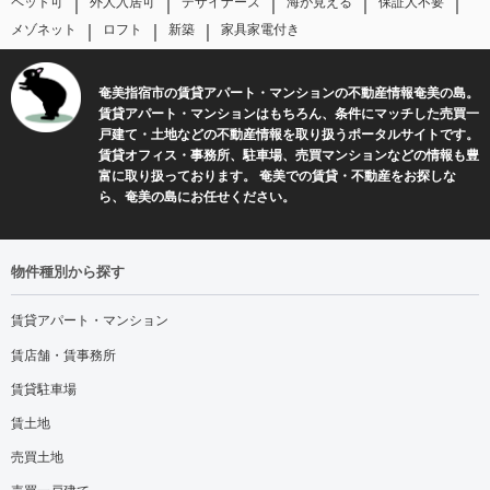
｜
｜
｜
｜
｜
ペット可
外人入居可
デザイナーズ
海が見える
保証人不要
｜
｜
｜
メゾネット
ロフト
新築
家具家電付き
奄美指宿市の賃貸アパート・マンションの不動産情報奄美の島。
賃貸アパート・マンションはもちろん、条件にマッチした売買一
戸建て・土地などの不動産情報を取り扱うポータルサイトです。
賃貸オフィス・事務所、駐車場、売買マンションなどの情報も豊
富に取り扱っております。 奄美での賃貸・不動産をお探しな
ら、奄美の島にお任せください。
物件種別から探す
賃貸アパート・マンション
賃店舗・賃事務所
賃貸駐車場
賃土地
売買土地
売買一戸建て