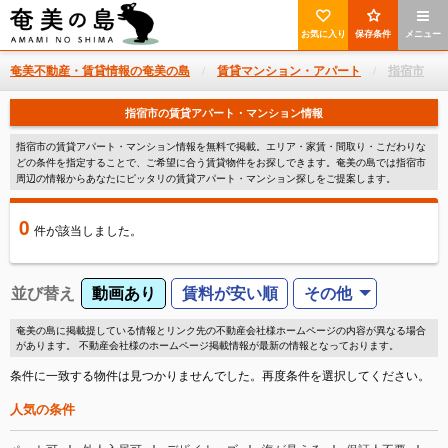
お気に入り
保存条件
メニュー
奄美不動産・賃貸情報の奄美の島
賃貸マンション・アパート
指宿市
指宿市の賃貸アパート・マンション情報
指宿市の賃貸アパート・マンション情報を無料で掲載。エリア・家賃・間取り・こだわりな
どの条件を指定することで、ご希望に合う賃貸物件をお探しできます。奄美の島では指宿市
周辺の情報からあなたにピッタリの賃貸アパート・マンション探しをご提案します。
0
件
が該当しました。
並び替え
動画あり
賃料が安い順
その他
奄美の島に掲載提している情報とリンク先の不動産会社様ホームページの内容が異なる場合
があります。 不動産会社様のホームページ掲載情報が最新の情報となっております。
条件に一致する物件は見つかりませんでした。再度条件を選択してください。
人気の条件