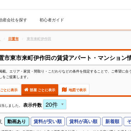
動産会社を探す
初心者ガイド
ト
日置市
東市来町伊作田
置市東市来町伊作田の賃貸アパート・マンション
掲載。エリア・家賃・間取り・こだわりなどの条件を指定することで、ご希望に合
しをご提案します。
ごとに表示
部屋 ごとに表示
地図で表示
表示件数
該当しました。
え
動画あり
賃料が安い順
賃料が高い順
新着順