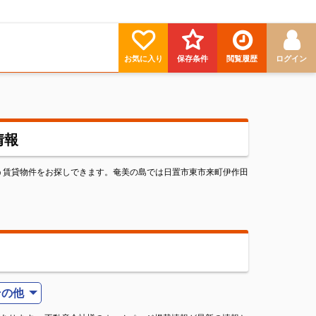
お気に入り
保存条件
閲覧履歴
ログイン
情報
う賃貸物件をお探しできます。奄美の島では日置市東市来町伊作田
その他