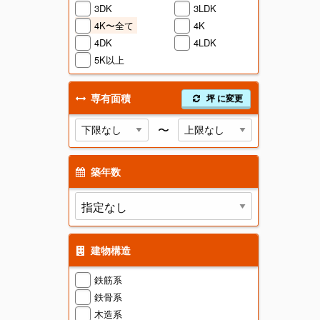
3DK
3LDK
4K〜全て
4K
4DK
4LDK
5K以上
専有面積
坪 に変更
〜
築年数
建物構造
鉄筋系
鉄骨系
木造系