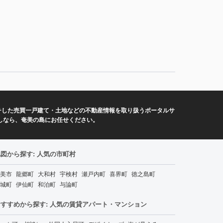
チした売買一戸建て・土地などの不動産情報を取り扱うポータルサ
しなら、奄美の島にお任せください。
図から探す: 人気の市町村
美市
龍郷町
大和村
宇検村
瀬戸内町
喜界町
徳之島町
城町
伊仙町
和泊町
与論町
おすすめから探す: 人気の賃貸アパート・マンション