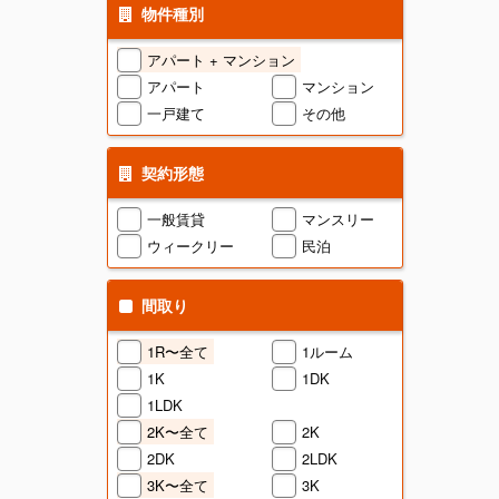
物件種別
アパート + マンション
アパート
マンション
一戸建て
その他
契約形態
一般賃貸
マンスリー
ウィークリー
民泊
間取り
1R〜全て
1ルーム
1K
1DK
1LDK
2K〜全て
2K
2DK
2LDK
3K〜全て
3K