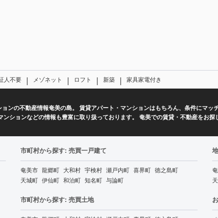
｜
｜
｜
｜
証人不要
メゾネット
ロフト
新築
家具家電付き
ションの不動産情報奄美の島。 賃貸アパート・マンションはもちろん、条件にマッ
マンションなどの情報も豊富に取り扱っております。 奄美での賃貸・不動産をお探
市町村から探す: 売買一戸建て
地
奄美市
龍郷町
大和村
宇検村
瀬戸内町
喜界町
徳之島町
奄
天城町
伊仙町
和泊町
知名町
与論町
天
市町村から探す: 売買土地