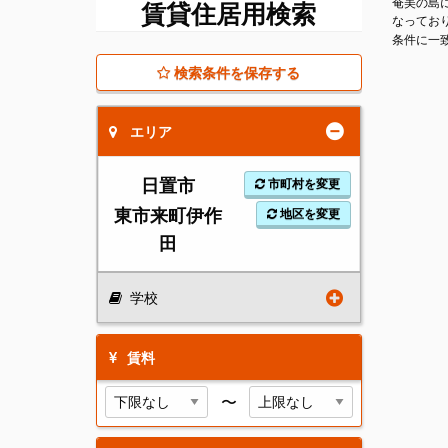
奄美の島
賃貸住居用検索
なってお
条件に一
検索条件を保存する
エリア
日置市
市町村を変更
東市来町伊作
地区を変更
田
学校
賃料
〜