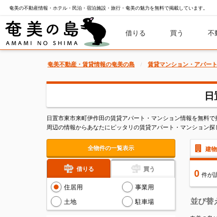
奄美の不動産情報・ホテル・民泊・宿泊施設・旅行・奄美の魅力を無料で掲載しています。
借りる
買う
不
奄美不動産・賃貸情報の奄美の島
賃貸マンション・アパー
日
日置市東市来町伊作田の賃貸アパート・マンション情報を無料で
周辺の情報からあなたにピッタリの賃貸アパート・マンション探
全物件の一覧表示
建物
借りる
買う
0
件
が
住居用
事業用
並び替
土地
駐車場