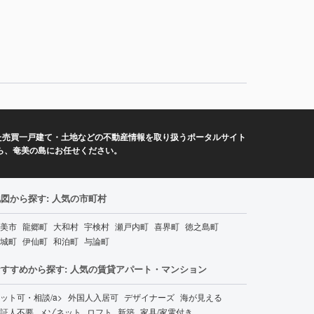
た売買一戸建て・土地などの不動産情報を取り扱うポータルサイト
ら、奄美の島にお任せください。
図から探す: 人気の市町村
美市
龍郷町
大和村
宇検村
瀬戸内町
喜界町
徳之島町
城町
伊仙町
和泊町
与論町
おすすめから探す: 人気の賃貸アパート・マンション
ット可・相談/a>
外国人入居可
デザイナーズ
海が見える
証人不要
メゾネット
ロフト
新築
家具/家電付き