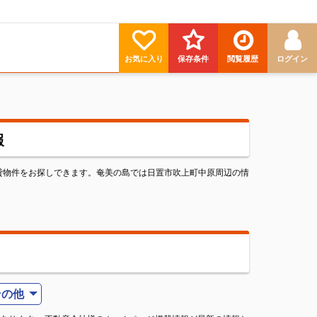
お気に入り
保存条件
閲覧履歴
ログイン
報
貸物件をお探しできます。奄美の島では日置市吹上町中原周辺の情
その他