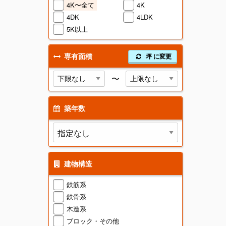
4K〜全て
4K
4DK
4LDK
5K以上
専有面積
坪 に変更
〜
築年数
建物構造
鉄筋系
鉄骨系
木造系
ブロック・その他