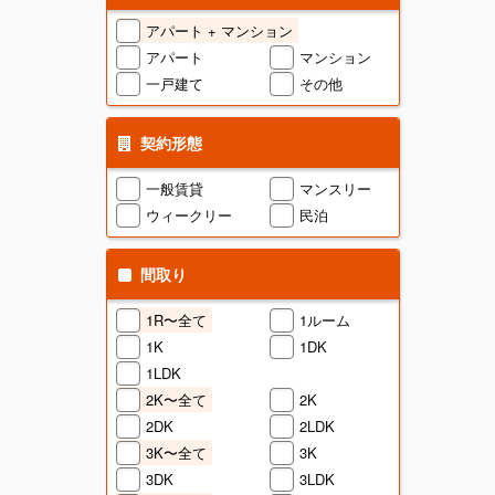
アパート + マンション
アパート
マンション
一戸建て
その他
契約形態
一般賃貸
マンスリー
ウィークリー
民泊
間取り
1R〜全て
1ルーム
1K
1DK
1LDK
2K〜全て
2K
2DK
2LDK
3K〜全て
3K
3DK
3LDK