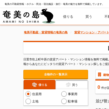
奄美の不動産情報・ホテル・民泊・宿泊施設・旅行・奄美の魅力を無料で掲載しています。
借りる
買う
不
奄美不動産・賃貸情報の奄美の島
賃貸マンション・アパー
日置市吹上町中原の賃貸アパート・マンション情報を無料で掲載
報からあなたにピッタリの賃貸アパート・マンション探しをご提
全物件の一覧表示
建物
借りる
買う
0
件
が
住居用
事業用
並び替
土地
駐車場