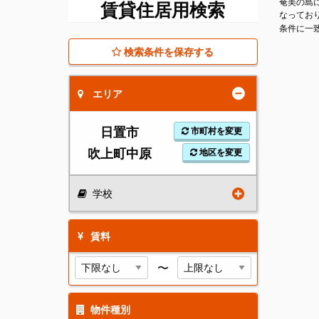
奄美の島
賃貸住居用検索
なってお
条件に一
検索条件を保存する
エリア
日置市
市町村を変更
吹上町中原
地区を変更
学校
賃料
〜
物件種別