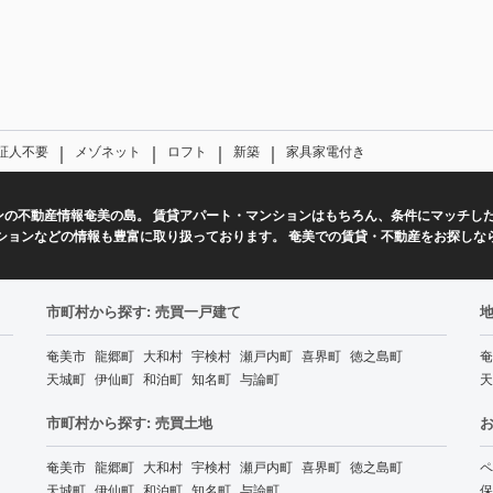
｜
｜
｜
｜
証人不要
メゾネット
ロフト
新築
家具家電付き
ンの不動産情報奄美の島。 賃貸アパート・マンションはもちろん、条件にマッチし
ションなどの情報も豊富に取り扱っております。 奄美での賃貸・不動産をお探しな
市町村から探す: 売買一戸建て
地
奄美市
龍郷町
大和村
宇検村
瀬戸内町
喜界町
徳之島町
奄
天城町
伊仙町
和泊町
知名町
与論町
天
市町村から探す: 売買土地
奄美市
龍郷町
大和村
宇検村
瀬戸内町
喜界町
徳之島町
ペ
天城町
伊仙町
和泊町
知名町
与論町
保