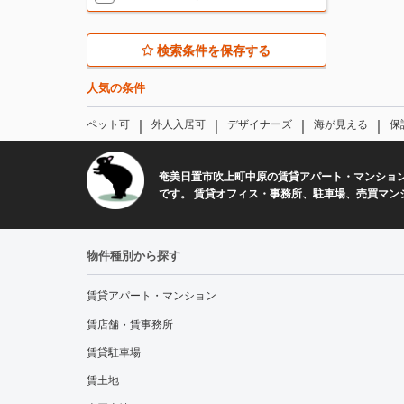
検索条件を保存する
人気の条件
｜
｜
｜
｜
ペット可
外人入居可
デザイナーズ
海が見える
保
奄美日置市吹上町中原の賃貸アパート・マンショ
です。 賃貸オフィス・事務所、駐車場、売買マン
物件種別から探す
賃貸アパート・マンション
賃店舗・賃事務所
賃貸駐車場
賃土地