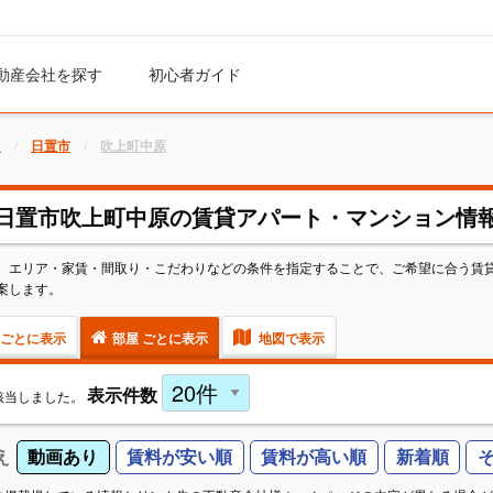
動産会社を探す
初心者ガイド
ト
日置市
吹上町中原
日置市吹上町中原の賃貸アパート・マンション情
。エリア・家賃・間取り・こだわりなどの条件を指定することで、ご希望に合う賃
案します。
ごとに表示
部屋 ごとに表示
地図で表示
表示件数
該当しました。
え
動画あり
賃料が安い順
賃料が高い順
新着順